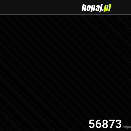
56873
.hopaj